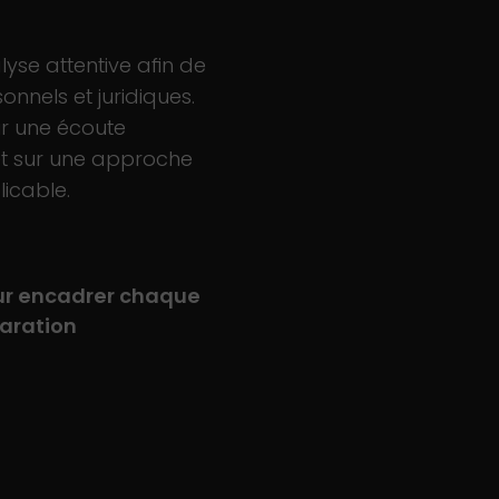
yse attentive afin de
nnels et juridiques.
 une écoute
 et sur une approche
licable.
ur encadrer chaque
paration