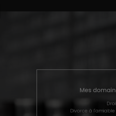
Mes domain
Droi
Divorce à l'amiabl