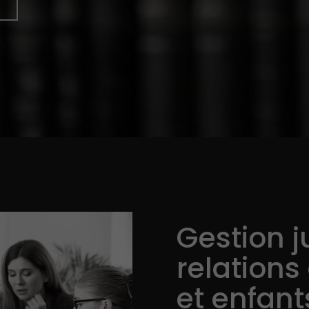
Gestion j
relations
et enfant