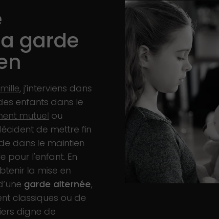
e
la garde
uen
mille
, j’interviens dans
 des enfants dans le
ment mutuel
ou
décident de mettre fin
ide dans le maintien
le pour l'enfant. En
obtenir la mise en
 d’une
garde alternée
,
ent classiques ou de
tiers digne de