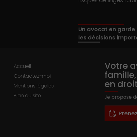
risques de litiges futur
Un avocat en garde 
les décisions import
Votre a
Accueil
famille
Contactez-moi
en droi
Mentions légales
Plan du site
Je propose de
-
Prene