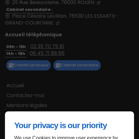
25 Rue Beauvoisine,
76000
ROUEN
Cabinet secondaire :
Place Césaire Levillain, 76530 LES ESSARTS-
GRAND-COURONNE
Accueil téléphonique
:
02 35 70 75 81
09h - 13h
:
06 45 71 88 66
14h - 19h
Accueil
Contactez-moi
Mentions légales
Plan du site
Your privacy is our priority
We use Cookies to improve user experience by