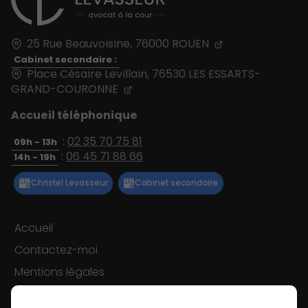
25 Rue Beauvoisine,
76000
ROUEN
Cabinet secondaire :
Place Césaire Levillain, 76530 LES ESSARTS-
GRAND-COURONNE
Accueil téléphonique
:
02 35 70 75 81
09h - 13h
:
06 45 71 88 66
14h - 19h
Accueil
Contactez-moi
Mentions légales
Plan du site