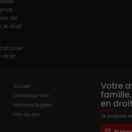
puisse
privé,
imes de
 le droit
cat pour
 droit
Votre a
Accueil
famille
Contactez-moi
en droi
Mentions légales
Plan du site
Je propose de
-
Prene