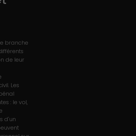
e branche
différents
on de leur
e
ivil. Les
pénal
s : le vol,
e
ls d'un
euvent