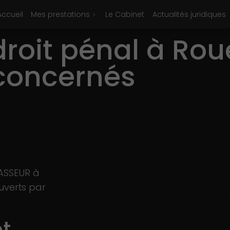
Accueil
Mes prestations
Le Cabinet
Actualités juridiques
roit pénal à Roue
concernés
VASSEUR à
uverts par
et