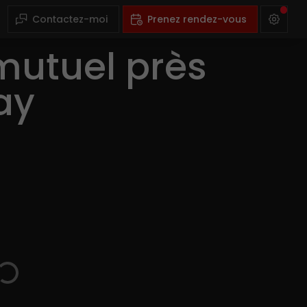
Contactez-moi
Prenez rendez-vous
mutuel près
ay