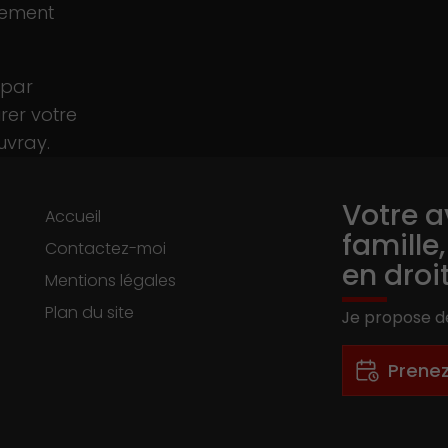
dement
 par
rer votre
uvray.
Votre a
Accueil
famille
Contactez-moi
en droi
Mentions légales
Plan du site
Je propose de
-
Prene