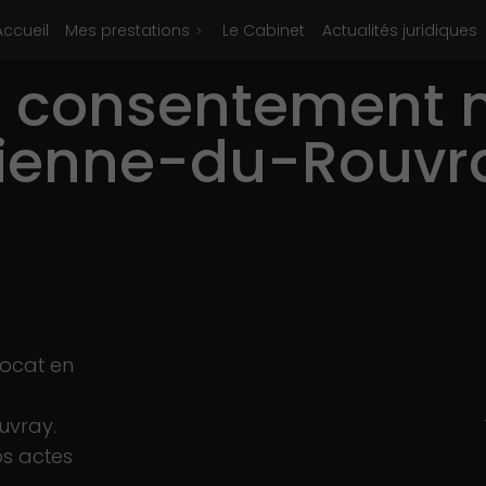
Accueil
Mes prestations
Le Cabinet
Actualités juridiques
r consentement 
tienne-du-Rouvr
vocat en
uvray.
os actes