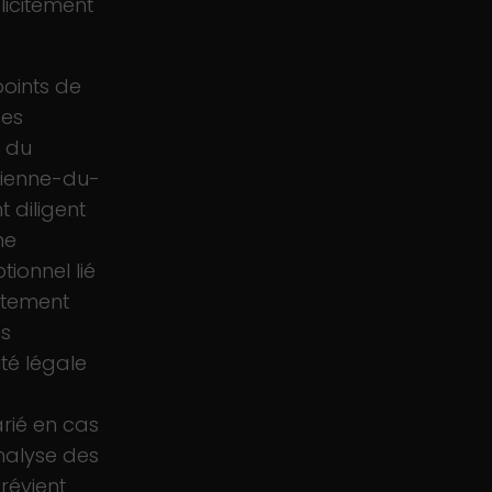
licitement
oints de
ges
s du
tienne-du-
 diligent
ne
ionnel lié
intement
ns
té légale
arié en cas
analyse des
révient