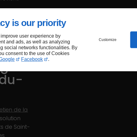
cy is our priority
a
 improve user experience by
Customize
nt and ads, as well as analyzing
ng social networks functionalities. By
you consent to the use of Cookies
Google
Facebook
.
uge à
-du-
retien de la
solution
s de Saint-
es