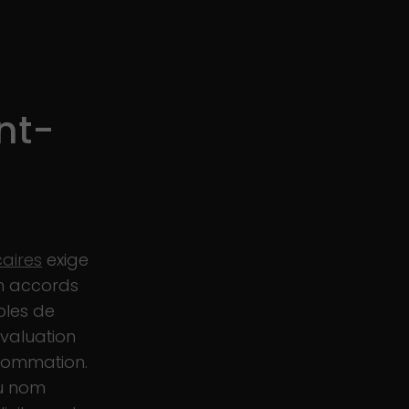
nt-
caires
exige
en accords
ples de
valuation
nsommation.
du nom