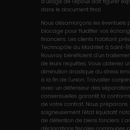
d'usage de l'époux doit figurer exp
dans le document final.
Nous désamorçons les éventuels p
blocage pour fluidifier vos échan
financiers. Les clients habitant prè
Technopôle du Madrillet à Saint-É
Rouvray bénéficient d'un traitement
de leurs requêtes. Vous obtenez u
diminution drastique du stress émot
à la fin de l'union. Travailler conjo
avec un défenseur des séparatio
consensuelles garantit la conformi
de votre contrat. Nous préparons
soigneusement l'état liquidatif not
de détention de biens fonciers. L'
déclarations fiscales communes p