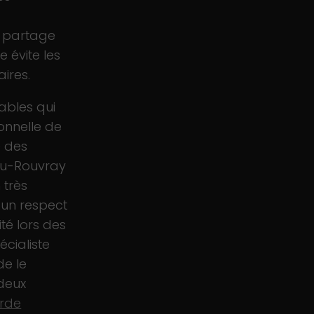
u partage
e évite les
aires.
ables qui
ionnelle de
e des
du-Rouvray
 très
 un respect
té lors des
écialiste
de le
 deux
rde