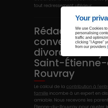
tout redressement ultérieur.
Your priva
Rédaction de l
We use Cookies to
personalising conte
convention de
traffic and optimizi
clicking "I Agree" 
from our providers
divorce sans j
Saint-Étienne
Rouvray
Le calcul de la
contribution à l'ent
famille
incombe à un expert en dis
amiable. Nous recevons les parent
Étienne-du-Rouvray pour ajuster l