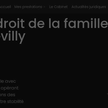
Accueil
Mes prestations
Le Cabinet
Actualités juridiques
roit de la famill
illy
ale avec
e opérant
ons des
re stabilité