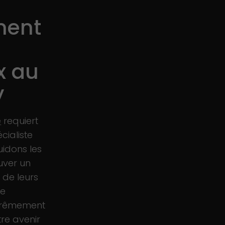
ent
ux au
y
e
requiert
cialiste
idons les
uver un
 de leurs
ne
xtrêmement
re avenir