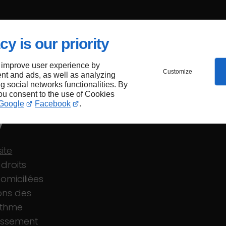
cy is our priority
ler
 improve user experience by
Customize
nt and ads, as well as analyzing
ng social networks functionalities. By
you consent to the use of Cookies
Google
Facebook
.
y
ite
droits
omiciliées
ons des
ythme
lissement