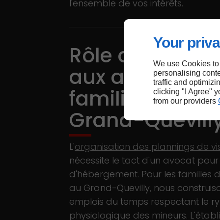
l'ensemble de vos intérêts.
Your priva
Rôle du conseil
We use Cookies to
aux affaires
personalising conte
traffic and optimizi
familiales au
clicking "I Agree" 
from our providers
Grand-Quevill
L'
organisation des plannings de vis
nécessite le tact d'un avocat pour 
d'hébergement. Pour les familles d
au Grand-Quevilly, nous construis
emplois du temps respectant le r
physiologique des mineurs. L'étab